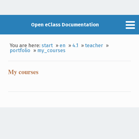
Open eClass Documentation
You are here:
start
»
en
»
4.1
»
teacher
»
portfolio
»
my_courses
My courses