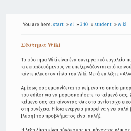
You are here:
start
»
el
»
3.10
»
student
»
wiki
Σύστημα Wiki
Το σύστημα Wiki είναι ένα συνεργατικό εργαλείο 
κι εκπαιδευόμενους να επεξεργάζονται από κοινού
κάντε κλικ στον τίτλο του Wiki. Μετά επιλέξτε «Αλ
Αμέσως σας εμφανίζεται το κείμενο το οποίο μπορ
του editor για να μορφοποιήσετε το κείμενό σας.
κείμενο σας και κάνοντας κλικ στο αντίστοιχο εικ
στη συνέχεια. Η ίδια ενέργεια μπορεί να γίνει απλ
[λύση] του προβλήματος είναι απλή).
Η λέξη λύση είναι σύνδεσμος και κάνοντας κλικ σ