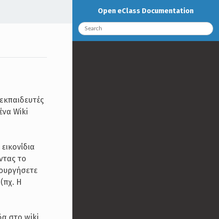
Open eClass Documentation
 εκπαιδευτές
ένα Wiki
εικονίδια
ντας το
μιουργήσετε
(πχ. Η
δα στο wiki