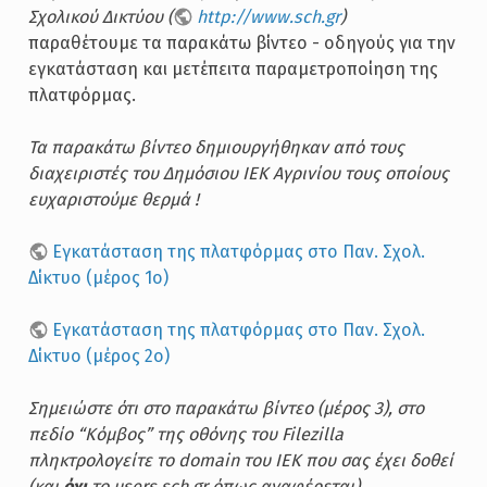
Σχολικού Δικτύου (
http://www.sch.gr
)
παραθέτουμε τα παρακάτω βίντεο - οδηγούς για την
εγκατάσταση και μετέπειτα παραμετροποίηση της
πλατφόρμας.
Τα παρακάτω βίντεο δημιουργήθηκαν από τους
διαχειριστές του Δημόσιου ΙΕΚ Αγρινίου τους οποίους
ευχαριστούμε θερμά !
Εγκατάσταση της πλατφόρμας στο Παν. Σχολ.
Δίκτυο (μέρος 1ο)
Εγκατάσταση της πλατφόρμας στο Παν. Σχολ.
Δίκτυο (μέρος 2ο)
Σημειώστε ότι στο παρακάτω βίντεο (μέρος 3), στο
πεδίο “Κόμβος” της οθόνης του Filezilla
πληκτρολογείτε το domain του ΙΕΚ που σας έχει δοθεί
(και
όχι
το users.sch.gr όπως αναφέρεται).