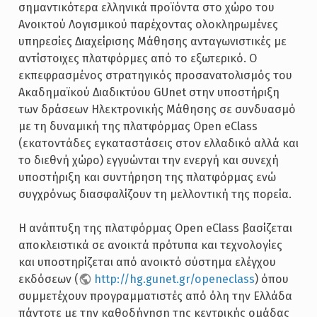
σημαντικότερα ελληνικά προϊόντα στο χώρο του
Ανοικτού Λογισμικού παρέχοντας ολοκληρωμένες
υπηρεσίες Διαχείρισης Μάθησης ανταγωνιστικές με
αντίστοιχες πλατφόρμες από το εξωτερικό. Ο
εκπεφρασμένος στρατηγικός προσανατολισμός του
Ακαδημαϊκού Διαδικτύου GUnet στην υποστήριξη
των δράσεων Ηλεκτρονικής Μάθησης σε συνδυασμό
με τη δυναμική της πλατφόρμας Open eClass
(εκατοντάδες εγκαταστάσεις στον ελλαδικό αλλά και
το διεθνή χώρο) εγγυώνται την ενεργή και συνεχή
υποστήριξη και συντήρηση της πλατφόρμας ενώ
συγχρόνως διασφαλίζουν τη μελλοντική της πορεία.
Η ανάπτυξη της πλατφόρμας Open eClass βασίζεται
αποκλειστικά σε ανοικτά πρότυπα και τεχνολογίες
και υποστηρίζεται από ανοικτό σύστημα ελέγχου
εκδόσεων (
http://hg.gunet.gr/openeclass
) όπου
συμμετέχουν προγραμματιστές από όλη την Ελλάδα
πάντοτε με την καθοδήγηση της κεντρικής ομάδας