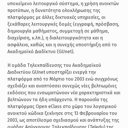
υποκείμενο λειτουργικό σύστημα, η χρήση ανοικτών
προτύπων, η δυνατότητα ολοκλήρωσης της
πλατφόρμας με άλλες δικτυακές υπηρεσίες, οι
ξεκάθαρες λειτουργικές δομές (εγγραφή, πρόσβαση,
δημιουργία μαθήματος, συμμετοχή σε μάθημα,
διαχείριση, κ.λπ.), η διαλειτουργικότητα και η
ασφάλεια, καθώς και η συνεχής υποστήριξη από το
Ακαδημαϊκό Διαδίκτυο (GUnet).
Η ομάδα Τηλεκπαίδευσης του Ακαδημαϊκού
Διαδικτύου GUnet υποστηρίζει ενεργά την
πλατφόρμα από το Μάρτιο του 2003 ενώ συγχρόνως
σχεδιάζει και αναπτύσσει συνεχώς νέες βελτιωμένες
εκδόσεις που ενσωματώνουν νέα χαρακτηριστικά και
βελτιώνουν τα ήδη υπάρχοντα. Η παρουσία της
πλατφόρμας Open eClass στο χώρο του λογισμικού
ανοικτού κώδικα ξεκίνησε στις 13 Φεβρουαρίου του
2003, ως αποτέλεσμα σχεδιασμού και ανάπτυξης της
ομάδας Ασύγχρονης Τηλεκπαίδευσης (Teledu) της