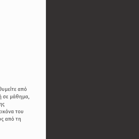
θυμείτε από
φή σε μάθημα,
ης
εικόνα του
ος από τη