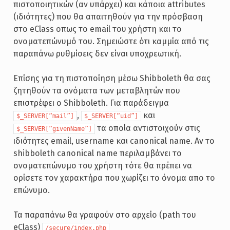
πιστοποιητικών (αν υπάρχει) και κάποια attributes
(ιδιότητες) που θα απαιτηθούν για την πρόσβαση
στο eClass οπως το email του χρήστη και το
ονοματεπώνυμό του. Σημειώστε ότι καμμία από τις
παραπάνω ρυθμίσεις δεν είναι υποχρεωτική.
Επίσης για τη πιστοποίηση μέσω Shibboleth θα σας
ζητηθούν τα ονόματα των μεταβλητών που
επιστρέφει ο Shibboleth. Για παράδειγμα
,
και
$_SERVER[“mail”]
$_SERVER[“uid”]
τα οποία αντιστοιχούν στις
$_SERVER[“givenName”]
ιδιότητες email, username και canonical name. Αν το
shibboleth canonical name περιλαμβάνει το
ονοματεπώνυμο του χρήστη τότε θα πρέπει να
ορίσετε τον χαρακτήρα που χωρίζει το όνομα απο το
επώνυμο.
Τα παραπάνω θα γραφούν στο αρχείο (path του
eClass)
/secure/index.php