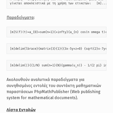
γίνεται αποκλειστικά με τη χρήση των ετικετών:   [m]...[/m
Παραδείγματα
:
[m]S(f)(t)=a_{0}+sum{n=1}{+infty}{a_{n} cos(n omega t)+b_{
[m]delim{lbrace}{matrix{3}{1}{{3x-5y+z=0} {sqrt{2}x-7y+8z=
[m]delim{|}{{1/N} sum{n=1}{N}{gamma(u_n)} - 1/{2 pi} int{0
Ακολουθούν αναλυτικά παραδείγματα για
συνηθισμένες εντολές του συντάκτη μαθηματικών
παραστάσεων PhpMathPublisher (Web publishing
system for mathematical documents).
Λίστα Εντολών