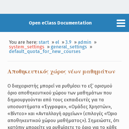
Open eClass Documentation
You are here:
start
»
el
»
3.9
»
admin
»
system_settings
»
general_settings
»
default_quota_for_new_courses
Αποθηκευτικός χώρος νέων μαθημάτων
Ο διαχειριστής μπορεί να ρυθμίσει το εξ’ ορισμού
όριο αποθηκευτικού χώρου των μαθημάτων που
δημιουργούνται από τους εκπαιδευτές για τα
υποσυστήματα «Έγγραφα», «Ομάδες Χρηστών»,
«Βίντεο» και «Ανταλλαγή αρχείων» (επιλογές «Όριο
αποθηκευτικού χώρου μαθήματος»). Σημειώστε, ότι
κατόπιν μπορείτε να ρυθμίσετε το όριο για το κάθε