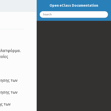
Open eClass Documentation
 πλατφόρμα.
ποίες
τησης των
τησης των
ης των