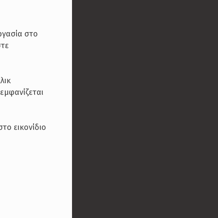
ργασία στο
στε
λικ
 εμφανίζεται
το εικονίδιο