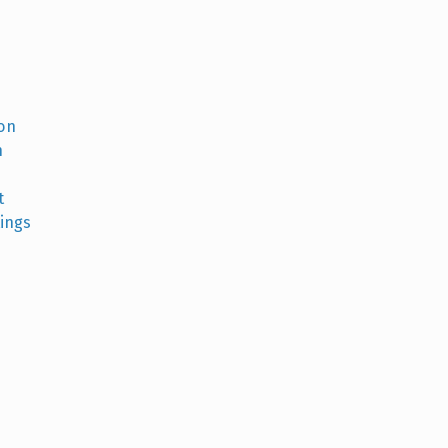
ton
n
t
ings