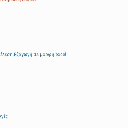
έλεση,Εξαγωγή σε μορφή excel
ογές