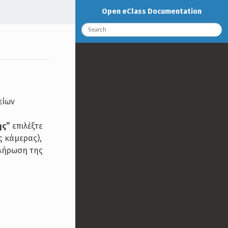
Open eClass Documentation
είων
ης”
επιλέξτε
ς κάμερας),
κλήρωση της