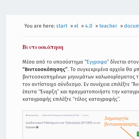
You are here:
start
»
el
»
4.0
»
teacher
»
docum
Βιντεοσκόπηση
Μέσα από το υποσύστημα “
Έγγραφα
” δίνεται στ
“Βιντεοσκόπησης”
. Το συγκεκριμένα αρχεία θα 
βιντεοσκοπημένων μηνυμάτων καλωσορίσματος το
τον αντίστοιχο σύνδεσμο. Εν συνέχεια επιλέξτε “
έπειτα “Έναρξη” και πραγματοποιήστε την καταγρα
καταγραφής επιλέξτε “τέλος καταγραφής”.