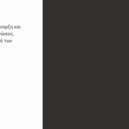
έναρξη και
νώσεις.
μό των