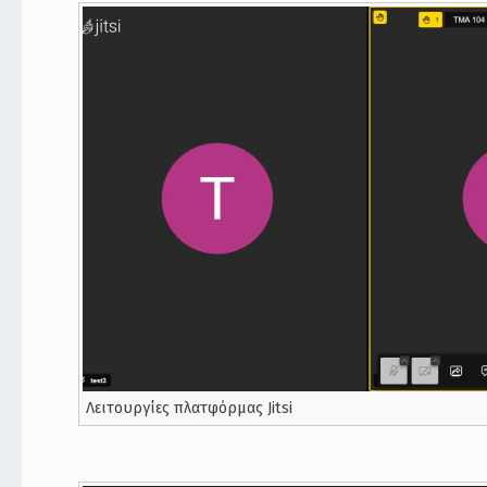
Λειτουργίες πλατφόρμας Jitsi