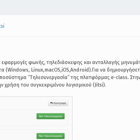
tsi
κα εφαρμογές φωνής, τηλεδιάσκεψης και ανταλλαγής μηνυμάτ
α (Windows, Linux,macOS,iOS,Android).Για να δημιουργήσετ
 υποσύστημα “Τηλεσυνεργασία” της πλατφόρμας e-class. Στην
ν χρήση του συγκεκριμένου λογισμικού (Jitsi).