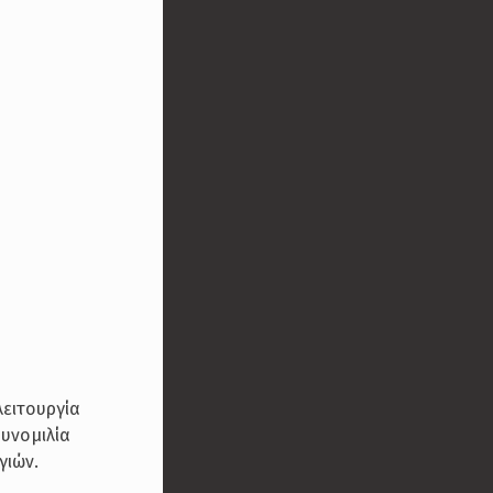
λειτουργία
υνομιλία
γιών.