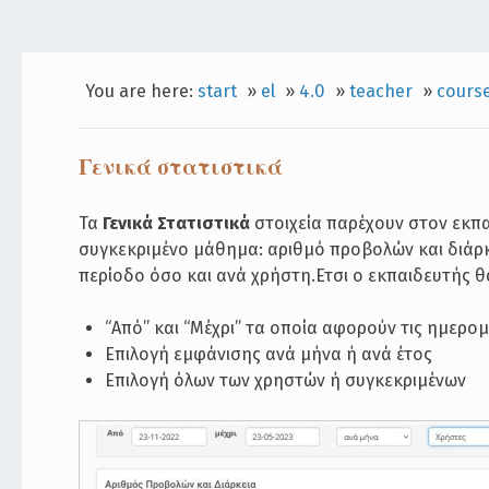
You are here:
start
»
el
»
4.0
»
teacher
»
cours
Γενικά στατιστικά
Τα
Γενικά Στατιστικά
στοιχεία παρέχουν στον εκπ
συγκεκριμένο μάθημα: αριθμό προβολών και διάρ
περίοδο όσο και ανά χρήστη.Ετσι ο εκπαιδευτής θα
“Από” και “Μέχρι” τα οποία αφορούν τις ημερομ
Επιλογή εμφάνισης ανά μήνα ή ανά έτος
Επιλογή όλων των χρηστών ή συγκεκριμένων