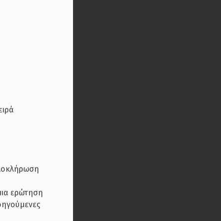
ειρά
ολοκλήρωση
 μια ερώτηση
οηγούμενες