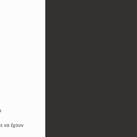
ω
τε να έχουν