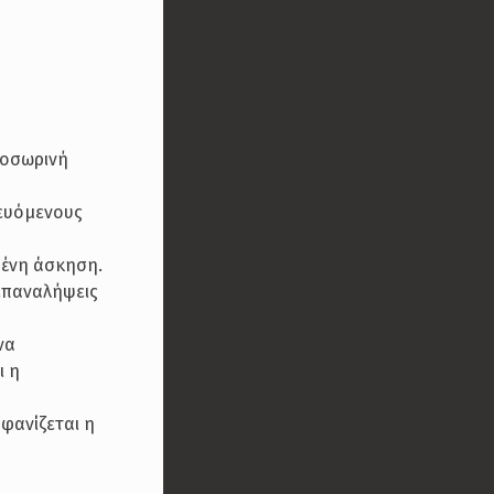
ροσωρινή
δευόμενους
μένη άσκηση.
 επαναλήψεις
να
ι η
μφανίζεται η