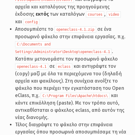
αρχεία και καταλόγους της προηγούμενης
έκδοσης
εκτός
των καταλόγων
,
courses
video
και
config
Αποσυμπιέστε το
σε ένα
openeclass-4.1.zip
προσωρινό φάκελο στην επιφάνεια εργασίας. π.χ.
C:\Documents and
.
Settings\Administrator\Desktop\openeclass-4.1
Κατόπιν μετονομάστε τον προσωρινό φάκελο
σε
και αντιγράψτε τον
openeclass-4.1
eclass
(copy) μαζί με όλα τα περιεχόμενα του (δηλαδή
αρχεία και φακέλους). Στη συνέχεια ανοίξτε το
φάκελο που περιέχει την εγκατάσταση του Open
eClass, π.χ.
και
C:\Program Files\Apache\htdocs\
κάντε επικόλληση (paste). Με τον τρόπο αυτό,
αντικαθίσταται ο φάκελος eclass, από αυτόν της
νέας διανομής.
Τέλος διαγράψτε το φάκελο στην επιφάνεια
εργασίας όπου προσωρινά αποσυμπιέσαμε τη νέα