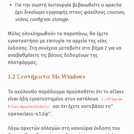
Για την σωστή λειτουργία βεβαιωθείτε ο apache
έχει δικαίωμα εγγραφής στους φακέλους
courses
,
video
,
config
και
storage
.
Μόλις ολοκληρωθούν τα παραπάνω, θα έχετε
εγκαταστήσει με επιτυχία τα αρχεία της νέας
έκδοσης. Στη συνέχεια μεταβείτε στο βήμα 2 για να
αναβαθμίσετε τις βάσεις δεδομένων της
πλατφόρμας.
1.2 Συστήματα Ms Windows
Το ακόλουθο παράδειγμα προϋποθέτει ότι το eClass
είναι ήδη εγκατεστημένο στον κατάλογο
C:\Program
και ότι έχετε κατεβάσει το''
Files\Apache\htdocs\
openeclass-4.1.zip''.
Λόγω αρκετών αλλαγών στη καινούρια έκδοση του