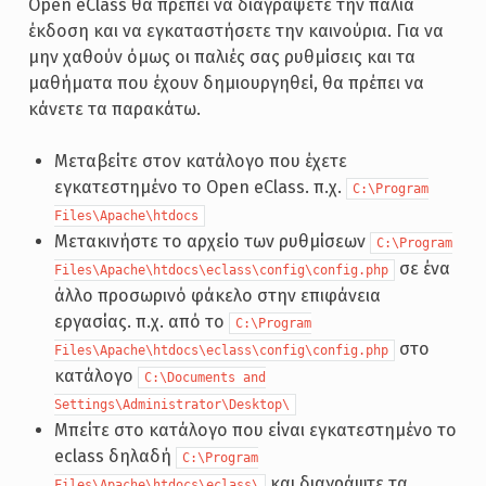
Open eClass θα πρέπει να διαγράψετε την παλιά
έκδοση και να εγκαταστήσετε την καινούρια. Για να
μην χαθούν όμως οι παλιές σας ρυθμίσεις και τα
μαθήματα που έχουν δημιουργηθεί, θα πρέπει να
κάνετε τα παρακάτω.
Μεταβείτε στον κατάλογο που έχετε
εγκατεστημένο το Open eClass. π.χ.
C:\Program
Files\Apache\htdocs
Μετακινήστε το αρχείο των ρυθμίσεων
C:\Program
σε ένα
Files\Apache\htdocs\eclass\config\config.php
άλλο προσωρινό φάκελο στην επιφάνεια
εργασίας. π.χ. από το
C:\Program
στο
Files\Apache\htdocs\eclass\config\config.php
κατάλογο
C:\Documents and
Settings\Administrator\Desktop\
Μπείτε στο κατάλογο που είναι εγκατεστημένο το
eclass δηλαδή
C:\Program
και διαγράψτε τα
Files\Apache\htdocs\eclass\