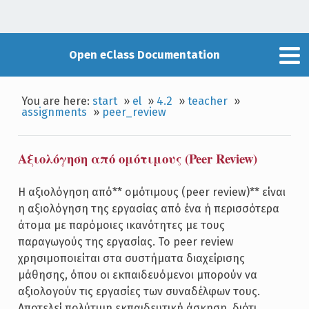
Open eClass Documentation
You are here:
start
»
el
»
4.2
»
teacher
»
assignments
»
peer_review
Αξιολόγηση από ομότιμους (Peer Review)
Η αξιολόγηση από** ομότιμους (peer review)** είναι
η αξιολόγηση της εργασίας από ένα ή περισσότερα
άτομα με παρόμοιες ικανότητες με τους
παραγωγούς της εργασίας. Το peer review
χρησιμοποιείται στα συστήματα διαχείρισης
μάθησης, όπου οι εκπαιδευόμενοι μπορούν να
αξιολογούν τις εργασίες των συναδέλφων τους.
Αποτελεί πολύτιμη εκπαιδευτική άσκηση, διότι