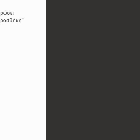
ηρώσει
“προσθήκη”