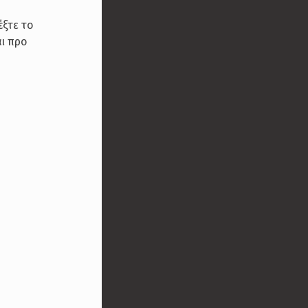
έξτε το
αι προ