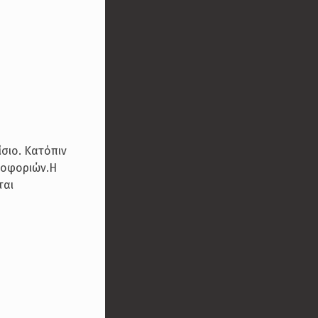
σιο. Κατόπιν
ροφοριών.Η
ται