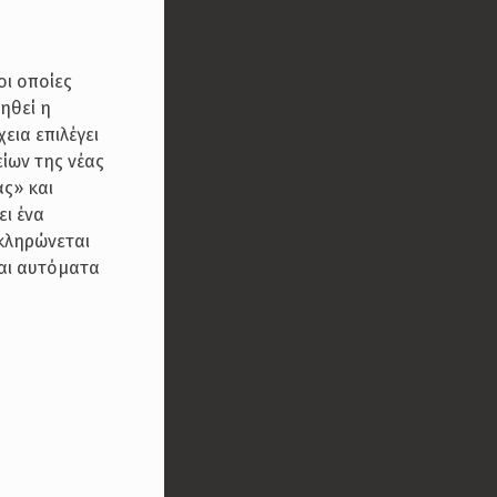
οι οποίες
ηθεί η
εια επιλέγει
ίων της νέας
ας» και
ει ένα
οκληρώνεται
ται αυτόματα