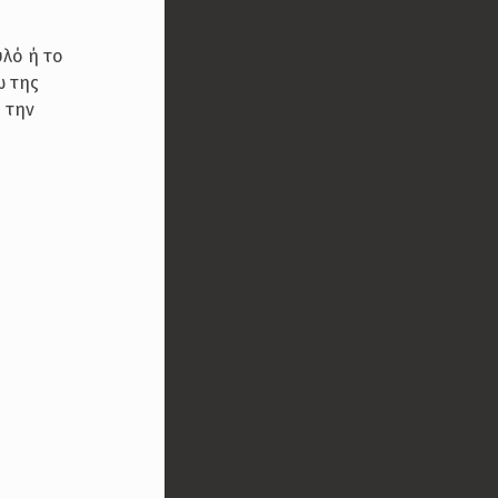
υλό ή το
ω της
 την