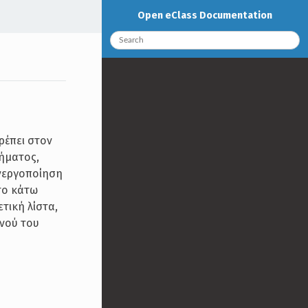
Open eClass Documentation
ρέπει στον
θήματος,
ενεργοποίηση
το κάτω
τική λίστα,
ενού του