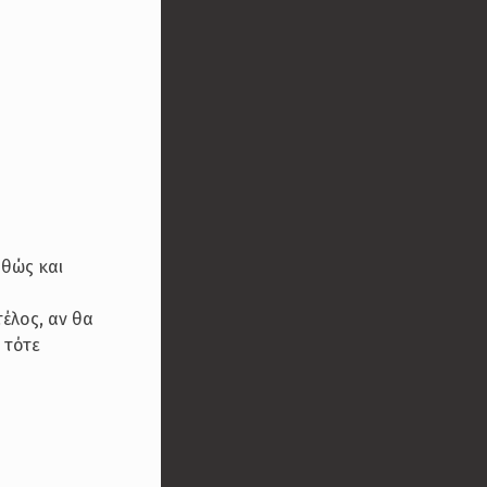
αθώς και
τέλος, αν θα
 τότε