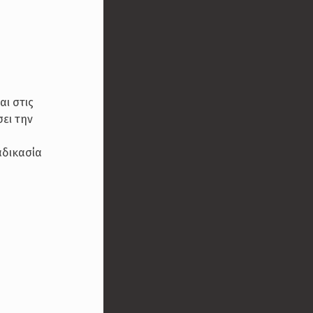
αι στις
ει την
αδικασία