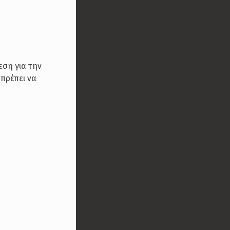
εση για την
πρέπει να