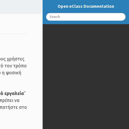
Open eClass Documentation
ους χρήστες
τό τον τρόπο
ώ η φυσική
ά εργαλεία
”
πρέπει να
α πατήστε στο