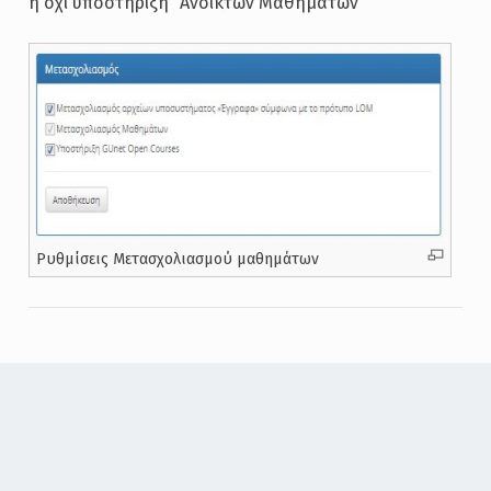
η όχι υποστήριξη “Ανοικτών Μαθημάτων”
Ρυθμίσεις Μετασχολιασμού μαθημάτων