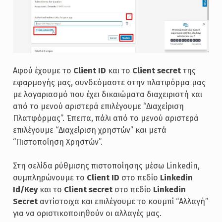
Αφού έχουμε το
Client ID
και το
Client secret
της
εφαρμογής μας, συνδεόμαστε στην πλατφόρμα μας
με λογαριασμό που έχει δικαιώματα διαχειριστή και
από το μενού αριστερά επιλέγουμε “Διαχείριση
Πλατφόρμας”. Έπειτα, πάλι από το μενού αριστερά
επιλέγουμε “Διαχείριση χρηστών” και μετά
“Πιστοποίηση Χρηστών”.
Στη σελίδα ρύθμισης πιστοποίησης μέσω Linkedin,
συμπληρώνουμε το
Client ID
στο πεδίο
Linkedin
Id/Key
και το
Client secret
στο πεδίο
Linkedin
Secret
αντίστοιχα και επιλέγουμε το κουμπί “Αλλαγή”
για να οριστικοποιηθούν οι αλλαγές μας.