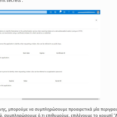
nt secrets”.
νης, μπορούμε να συμπληρώσουμε προαιρετικά μία περιγρα
ού, συμπληρώσουμε ό,τι επιθυμούμε, επιλέγουμε το κουμπί “