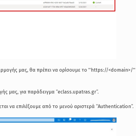
ρμογής μας, θα πρέπει να ορίσουμε το ''https://<domain>/''
ς μας, για παράδειγμα “eclass.upatras.gr”.
ται να επιλέξουμε από το μενού αριστερά “Authentication”.