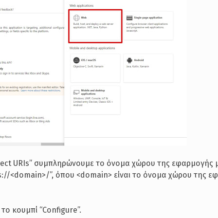
direct URIs” συμπληρώνουμε το όνομα χώρου της εφαρμογής 
ps://<domain>/”, όπου <domain> είναι το όνομα χώρου της 
το κουμπί “Configure”.