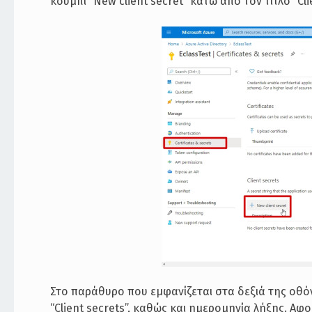
κουμπί “New client secret” κάτω από τον τίτλο “Clie
Στο παράθυρο που εμφανίζεται στα δεξιά της οθό
“Client secrets”, καθώς και ημερομηνία λήξης. Αφ