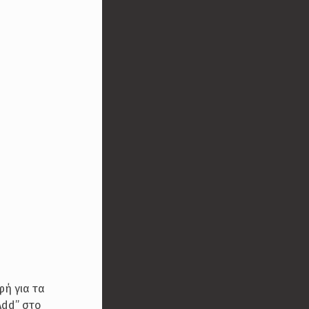
φή για τα
Add” στο