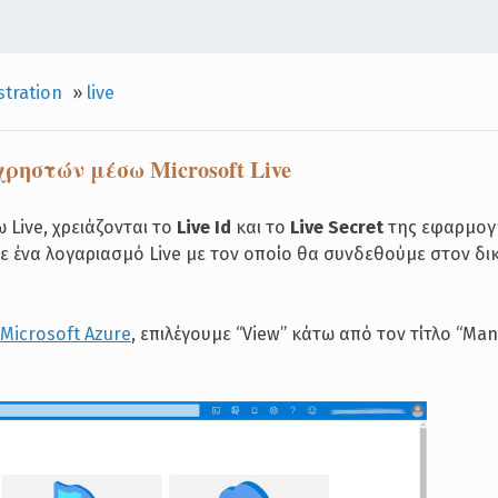
tration
»
live
ρηστών μέσω Microsoft Live
Live, χρειάζονται το
Live Id
και το
Live Secret
της εφαρμογή
με ένα λογαριασμό Live με τον οποίο θα συνδεθούμε στον δ
Microsoft Azure
, επιλέγουμε “View” κάτω από τον τίτλο “Ma