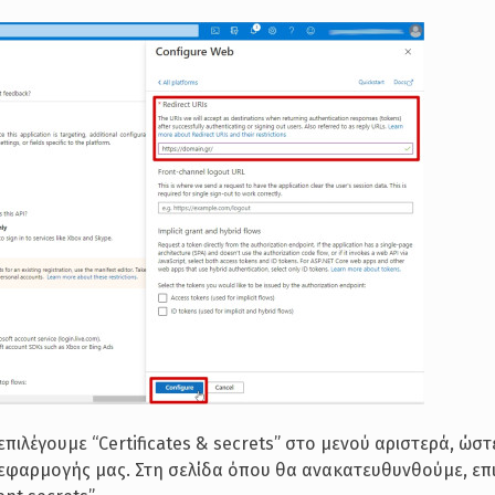
λέγουμε “Certificates & secrets” στο μενού αριστερά, ώστ
εφαρμογής μας. Στη σελίδα όπου θα ανακατευθυνθούμε, επ