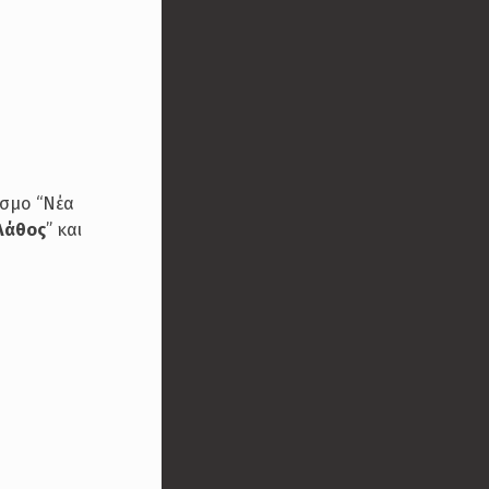
εσμο “Νέα
Λάθος
” και