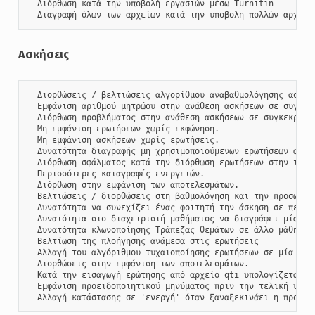
  Διόρθωση κατά την υποβολή εργασιών μέσω Turnitin

  Διαγραφή όλων των αρχείων κατά την υποβολη πολλών αρχείω
Ασκήσεις
  Διορθώσεις / βελτιώσεις αλγορίθμου αναβαθμολόγησης ασκήσε
  Εμφάνιση αριθμού μητρώου στην ανάθεση ασκήσεων σε συγκεκρ
  Διόρθωση προβλήματος στην ανάθεση ασκήσεων σε συγκεκριμέν
  Μη εμφάνιση ερωτήσεων χωρίς εκφώνηση.

  Μη εμφάνιση ασκήσεων χωρίς ερωτήσεις.

  Δυνατότητα διαγραφής μη χρησιμοποιούμενων ερωτήσεων από τ
  Διόρθωση σφάλματος κατά την διόρθωση ερωτήσεων στην τράπε
  Περισσότερες καταγραφές ενεργειών.

  Διόρθωση στην εμφάνιση των αποτελεσμάτων.

  Βελτιώσεις / διορθώσεις στη βαθμολόγηση και την προσωρινή
  Δυνατότητα να συνεχίζει ένας φοιτητή την άσκηση σε περίπτ
  Δυνατότητα στο διαχειριστή μαθήματος να διαγράφει μία μη 
  Δυνατότητα κλωνοποίησης Τράπεζας θεμάτων σε άλλο μάθημα τ
  Βελτίωση της πλοήγησης ανάμεσα στις ερωτήσεις

  Αλλαγή του αλγόριθμου τυχαιοποίησης ερωτήσεων σε μία άσκη
  Διορθώσεις στην εμφάνιση των αποτελεσμάτων.

  Κατά την εισαγωγή ερώτησης από αρχείο qti υπολογίζεται σω
  Εμφάνιση προειδοποιητικού μηνύματος πριν την τελική υποβο
  Αλλαγή κατάστασης σε 'ενεργή' όταν ξαναξεκινάει η προσπά