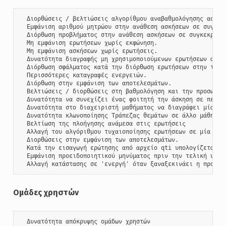
  Διορθώσεις / βελτιώσεις αλγορίθμου αναβαθμολόγησης ασκήσε
  Εμφάνιση αριθμού μητρώου στην ανάθεση ασκήσεων σε συγκεκρ
  Διόρθωση προβλήματος στην ανάθεση ασκήσεων σε συγκεκριμέν
  Μη εμφάνιση ερωτήσεων χωρίς εκφώνηση.

  Μη εμφάνιση ασκήσεων χωρίς ερωτήσεις.

  Δυνατότητα διαγραφής μη χρησιμοποιούμενων ερωτήσεων από τ
  Διόρθωση σφάλματος κατά την διόρθωση ερωτήσεων στην τράπε
  Περισσότερες καταγραφές ενεργειών.

  Διόρθωση στην εμφάνιση των αποτελεσμάτων.

  Βελτιώσεις / διορθώσεις στη βαθμολόγηση και την προσωρινή
  Δυνατότητα να συνεχίζει ένας φοιτητή την άσκηση σε περίπτ
  Δυνατότητα στο διαχειριστή μαθήματος να διαγράφει μία μη 
  Δυνατότητα κλωνοποίησης Τράπεζας θεμάτων σε άλλο μάθημα τ
  Βελτίωση της πλοήγησης ανάμεσα στις ερωτήσεις

  Αλλαγή του αλγόριθμου τυχαιοποίησης ερωτήσεων σε μία άσκη
  Διορθώσεις στην εμφάνιση των αποτελεσμάτων.

  Κατά την εισαγωγή ερώτησης από αρχείο qti υπολογίζεται σω
  Εμφάνιση προειδοποιητικού μηνύματος πριν την τελική υποβο
  Αλλαγή κατάστασης σε 'ενεργή' όταν ξαναξεκινάει η προσπά
Ομάδες χρηστών
  Δυνατότητα απόκρυψης ομάδων χρηστών
