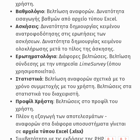
χρήστη.
Βαθμολόγιο
: Βελτίωση αναφορών. Δυνατότητα
εισαγωγής βαθμών από αρχείο τύπου Excel.
Ασκήσεις
: Δυνατότητα δημιουργίας κειμένου
ανατροφοδότησης στις ερωτήσεις των
ασκήσεων. Δυνατότητα δημιουργίας κειμένου
ολοκλήρωσης μετά το τέλος της άσκησης.
Ερωτηματολόγια
: Διάφορες βελτιώσεις. Βελτίωση
σύνδεσης με την υπηρεσία
LimeSurvey
(όπου
χρησιμοποιείται).
Στατιστικά
: Βελτίωση αναφορών σχετικά με το
χρόνο συμμετοχής με του χρήστη. Βελτιώσεις στα
στατιστικά του διαχειριστή.
Προφίλ Χρήστη
: Βελτιώσεις στο προφίλ του
χρήστη.
Πλέον η εξαγωγή των αποτελεσμάτων -
αναφορών στα διάφορα υποσυστήματα γίνεται
σε
αρχεία τύπου Excel (.xlsx)
Συμβατότητα με τις εκδόσεις της PHP
,
8.1
8.2