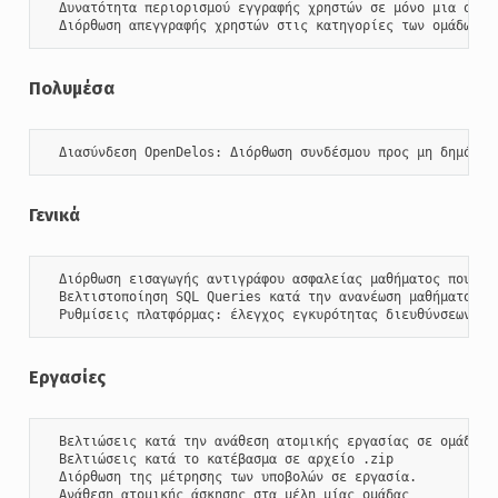
  Δυνατότητα περιορισμού εγγραφής χρηστών σε μόνο μια ομάδα
  Διόρθωση απεγγραφής χρηστών στις κατηγορίες των ομάδων χ
Πολυμέσα
  Διασύνδεση OpenDelos: Διόρθωση συνδέσμου προς μη δημόσιε
Γενικά
  Διόρθωση εισαγωγής αντιγράφου ασφαλείας μαθήματος που έχε
  Βελτιστοποίηση SQL Queries κατά την ανανέωση μαθήματος

  Ρυθμίσεις πλατφόρμας: έλεγχος εγκυρότητας διευθύνσεων e-
Εργασίες
  Βελτιώσεις κατά την ανάθεση ατομικής εργασίας σε ομάδες.

  Βελτιώσεις κατά το κατέβασμα σε αρχείο .zip

  Διόρθωση της μέτρησης των υποβολών σε εργασία.

  Ανάθεση ατομικής άσκησης στα μέλη μίας ομάδας
