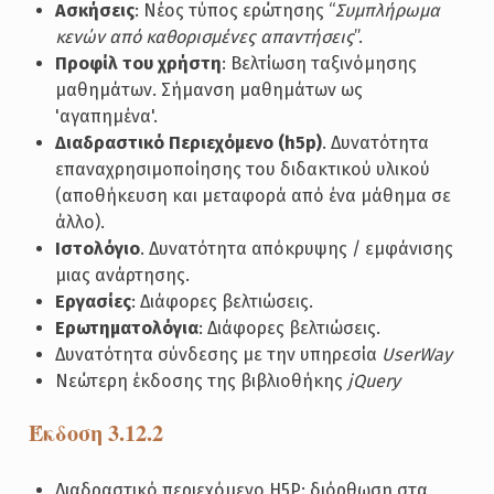
Ασκήσεις
: Νέος τύπος ερώτησης “
Συμπλήρωμα
κενών από καθορισμένες απαντήσεις
”.
Προφίλ του χρήστη
: Βελτίωση ταξινόμησης
μαθημάτων. Σήμανση μαθημάτων ως
'αγαπημένα'.
Διαδραστικό Περιεχόμενο (h5p)
. Δυνατότητα
επαναχρησιμοποίησης του διδακτικού υλικού
(αποθήκευση και μεταφορά από ένα μάθημα σε
άλλο).
Ιστολόγιο
. Δυνατότητα απόκρυψης / εμφάνισης
μιας ανάρτησης.
Εργασίες
: Διάφορες βελτιώσεις.
Ερωτηματολόγια
: Διάφορες βελτιώσεις.
Δυνατότητα σύνδεσης με την υπηρεσία
UserWay
Νεώτερη έκδοσης της βιβλιοθήκης
jQuery
Έκδοση 3.12.2
Διαδραστικό περιεχόμενο H5P: διόρθωση στα