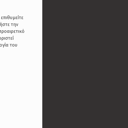
 επιθυμείτε
θήστε την
 προαιρετικό
οριστεί
ογία του