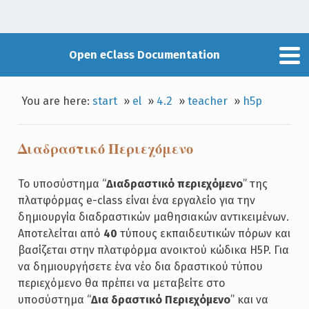
Open eClass Documentation
You are here:
start
»
el
»
4.2
»
teacher
»
h5p
Διαδραστικό Περιεχόμενο
Το υποσύστημα “
Διαδραστικό περιεχόμενο
” της
πλατφόρμας e-class είναι ένα εργαλείο για την
δημιουργία διαδραστικών μαθησιακών αντικειμένων.
Αποτελείται από
40
τύπους εκπαιδευτικών πόρων και
βασίζεται στην πλατφόρμα ανοικτού κώδικα H5P. Για
να δημιουργήσετε ένα νέο δια δραστικού τύπου
περιεχόμενο θα πρέπει να μεταβείτε στο
υποσύστημα “
Δια δραστικό Περιεχόμενο
” και να