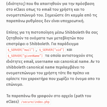
(ιδιότητες) που θα απαιτηθούν για την πρόσβαση
στο eClass οπως το email του χρήστη και το
ονοματεπώνυμό του. Σημειώστε ότι καμμία από τις
παραπάνω ρυθμίσεις δεν είναι υποχρεωτική.
Επίσης για τη πιστοποίηση μέσω Shibboleth θα σας
ζητηθούν τα ονόματα των μεταβλητών που
επιστρέφει ο Shibboleth. Για παράδειγμα
,
και
$_SERVER[“mail”]
$_SERVER[“uid”]
τα οποία αντιστοιχούν στις
$_SERVER[“givenName”]
ιδιότητες email, username και canonical name. Αν το
shibboleth canonical name περιλαμβάνει το
ονοματεπώνυμο του χρήστη τότε θα πρέπει να
ορίσετε τον χαρακτήρα που χωρίζει το όνομα απο το
επώνυμο.
Τα παραπάνω θα γραφούν στο αρχείο (path του
eClass)
/secure/index.php